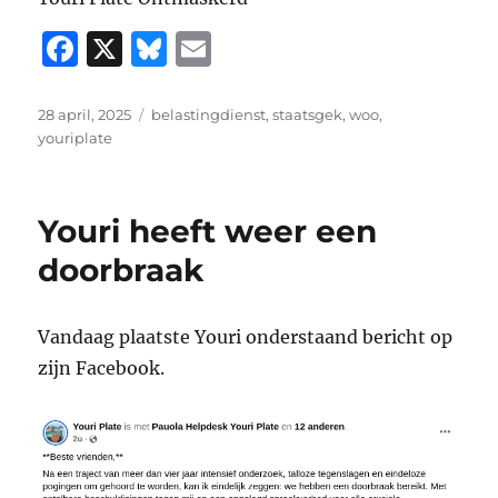
F
X
B
E
a
lu
m
c
e
ai
Geplaatst
Tags
28 april, 2025
belastingdienst
,
staatsgek
,
woo
,
op
youriplate
e
s
l
b
k
o
y
Youri heeft weer een
o
doorbraak
k
Vandaag plaatste Youri onderstaand bericht op
zijn Facebook.