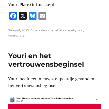
Youri Plate Ontmaskerd
F
X
B
E
a
lu
m
c
e
ai
Geplaatst
Tags
24 april, 2025
belastingdienst
,
staatsgek
,
woo
,
op
youriplate
e
s
l
b
k
o
y
Youri en het
o
vertrouwensbeginsel
k
Youri heeft een nieuw stokpaardje gevonden,
het vertrouwensbeginsel.