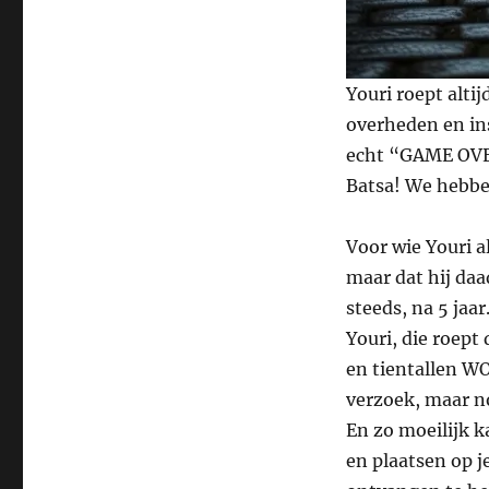
Youri roept altij
overheden en in
echt “GAME OVER”
Batsa! We hebbe
Voor wie Youri al
maar dat hij daa
steeds, na 5 jaar
Youri, die roept
en tientallen W
verzoek, maar no
En zo moeilijk 
en plaatsen op j