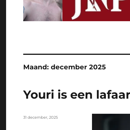
Maand:
december 2025
Youri is een lafaa
Geplaatst
31 december, 2025
op