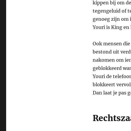
kippen bij om de
tegengeluid of t
genoeg zijn om 
Youri is King en h
Ook mensen die 
bestond uit verd
nakomen om iema
geblokkeerd wan
Youri de telefoo
blokkeert vervo
Dan laat je pas g
Rechtsza