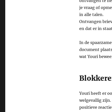
ontvangen te heb
je vraag of opme
in alle talen.
Ontvangen briev
en dat er in staa
In de spaarzame
document plaatst
wat Youri beweerd
Blokker
Youri heeft er 
welgevallig zijn
positieve reactie 