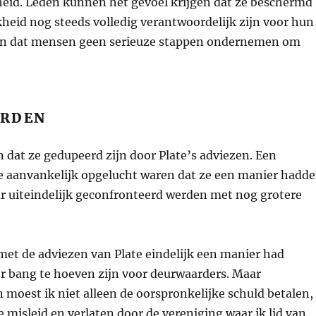
gheid. Leden kunnen het gevoel krijgen dat ze beschermd
jkheid nog steeds volledig verantwoordelijk zijn voor hun
iden dat mensen geen serieuze stappen ondernemen om
ERDEN
n dat ze gedupeerd zijn door Plate’s adviezen. Een
e aanvankelijk opgelucht waren dat ze een manier hadd
 uiteindelijk geconfronteerd werden met nog grotere
met de adviezen van Plate eindelijk een manier had
 bang te hoeven zijn voor deurwaarders. Maar
n moest ik niet alleen de oorspronkelijke schuld betalen,
 misleid en verlaten door de vereniging waar ik lid van