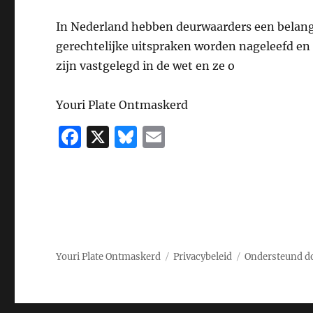
In Nederland hebben deurwaarders een belangri
gerechtelijke uitspraken worden nageleefd en
zijn vastgelegd in de wet en ze o
Youri Plate Ontmaskerd
F
X
B
E
a
lu
m
c
e
ai
e
s
l
b
k
o
y
Youri Plate Ontmaskerd
Privacybeleid
Ondersteund d
o
k