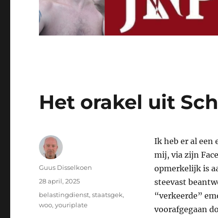
Het orakel uit Sc
Ik heb er al een
mij, via zijn Fa
Auteur
Guus Disselkoen
opmerkelijk is a
Geplaatst
28 april, 2025
steevast beantwo
op
Tags
belastingdienst
,
staatsgek
,
“verkeerde” emot
woo
,
youriplate
voorafgegaan d