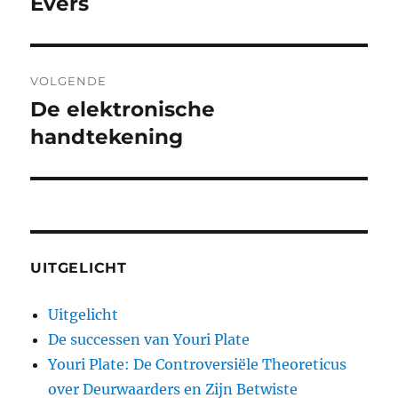
Evers
VOLGENDE
De elektronische
Volgend
bericht:
handtekening
UITGELICHT
Uitgelicht
De successen van Youri Plate
Youri Plate: De Controversiële Theoreticus
over Deurwaarders en Zijn Betwiste