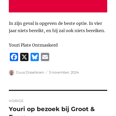
In zijn geval is opgeven de beste optie. In vier
jaar niets bereikt, en hij zal ook niets bereiken.
Youri Plate Ontmaskerd
F
X
B
E
a
lu
m
c
e
ai
Auteur
Geplaatst
Guus Disselkoen
3 november, 2024
op
e
s
l
b
k
Bericht
o
y
VORIGE
o
navigatie
Youri op bezoek bij Groot &
Vorig
k
bericht: