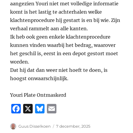
aangezien Youri niet met volledige informatie
komt is het lastig te achterhalen welke
klachtenprocedure hij gestart is en bij wie. Zijn
verhaal rammelt aan alle kanten.
Ik heb ook geen enkele klachtenprocedure
kunnen vinden waarbij het bedrag, waarover
het geschil is, eerst in een depot gestort moet
worden.
Dat hij dat dan weer niet hoeft te doen, is
hoogst onwaarschijnlijk.
Youri Plate Ontmaskerd
F
X
B
E
a
lu
m
c
e
ai
Auteur
Geplaatst
Guus Disselkoen
7 december, 2025
op