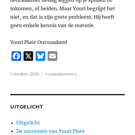
deurwaarder beslag leggen op je spullen of
inkomen, of beiden. Maar Youri begrijpt het
niet, en dat is zijn grote probleem. Hij heeft
geen enkele kennis van de materie.
Youri Plate Ontmaskerd
F
X
B
E
a
lu
m
c
e
ai
Geplaatst
Tags
1 oktober, 2024
incassobureau's
op
e
s
l
b
k
o
y
UITGELICHT
o
k
Uitgelicht
De successen van Youri Plate